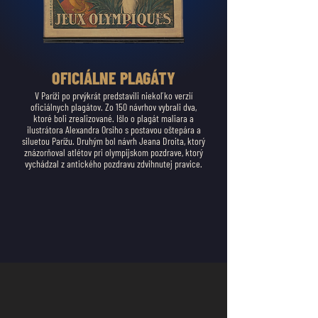
OFICIÁLNE PLAGÁTY
V Paríži po prvýkrát predstavili niekoľko verzií
oficiálnych plagátov. Zo 150 návrhov vybrali dva,
ktoré boli zrealizované. Išlo o plagát maliara a
ilustrátora Alexandra Orsiho s postavou oštepára a
siluetou Parížu. Druhým bol návrh Jeana Droita, ktorý
znázorňoval atlétov pri olympijskom pozdrave, ktorý
vychádzal z antického pozdravu zdvihnutej pravice.