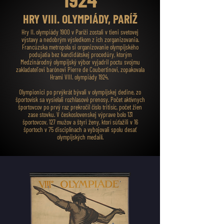
HRY VIII. OLYMPIÁDY, PARÍŽ
Hry II. olympiády 1900 v Paríži zostali v tieni svetovej
výstavy a nedobrým výsledkom z ich zorganizovania.
Francúzska metropola si organizovanie olympijského
podujatia bez kandidátskej procedúry, ktorým
Medzinárodný olympijský výbor vyjadril poctu svojmu
zakladateľovi barónovi Pierre de Coubertinovi, zopakovala
Hrami VIII. olympiády 1924.
Olympionici po prvýkrát bývali v olympijskej dedine, zo
športovísk sa vysielali rozhlasové prenosy. Počet aktívnych
športovcov po prvý raz prekročil číslo tritisíc, počet žien
zase stovku. V československej výprave bolo 131
športovcov, 127 mužov a štyri ženy, ktorí súťažili v 16
športoch v 75 disciplínach a vybojovali spolu desať
olympijských medailí.