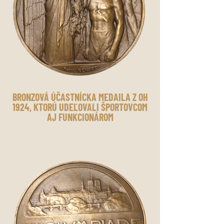
BRONZOVÁ ÚČASTNÍCKA MEDAILA Z OH
1924, KTORÚ UDEĽOVALI ŠPORTOVCOM
AJ FUNKCIONÁROM