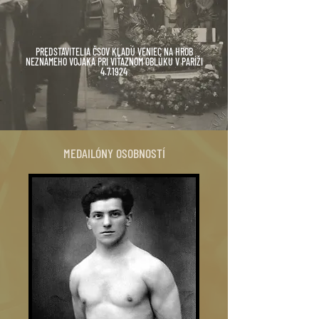
PREDSTAVITELIA ČSOV KLADÚ VENIEC NA HROB
NEZNÁMEHO VOJAKA PRI VÍŤAZNOM OBLÚKU V PARÍŽI
4.7.1924
MEDAILÓNY OSOBNOSTÍ