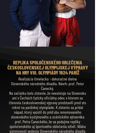
REPLIKA SPOLOČENSKÉHO OBLEČENIA
ČESKOSLOVENSKEJ OLYMPIJSKEJ VÝPRAVY
NA HRY VIII. OLYMPIÁDY 1924 PARÍŽ
Realizácia Umelecko - dekoračné dielne
Slovenského národného divadla. Návrh: prof. Peter
Čanecký.
Na začiatku bolo zistenie, že neexistuje na Slovensku
ani v Čechách fyzicky oficiálny odev, v ktorom sa
členovia československej výpravy predstavili pred sto
rokmi na parížskej olympiáde. K zisteniu sa pridal
nápad, ktorý vyústil do prísľubu renomovaného
slovenského kostýmového a scénického výtvarníka
prof. Petra Čaneckého, že sa podujme repliky
spoločenského aj športového oblečenia oživiť. Vďaka
ústretovosti vedenia Slovenského národného divadla