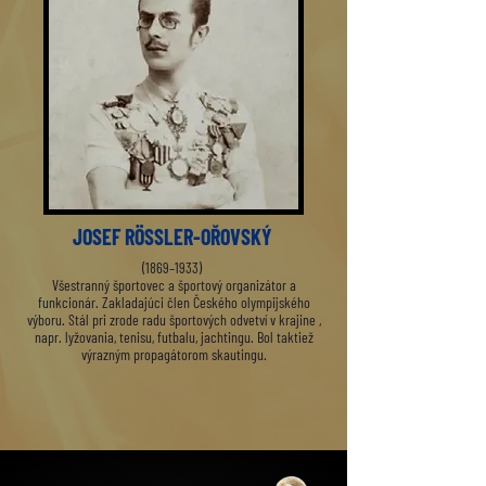
JOSEF RÖSSLER-OŘOVSKÝ
(1869–1933)
Všestranný športovec a športový organizátor a
funkcionár. Zakladajúci člen Českého olympijského
výboru. Stál pri zrode radu športových odvetví v krajine ,
napr. lyžovania, tenisu, futbalu, jachtingu. Bol taktiež
výrazným propagátorom skautingu.