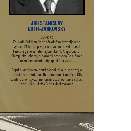
JIŘÍ STANISLAV
GUTH-JARKOVSKÝ
(1861–1943)
Zakladajúci člen Medzinárodného olympijského
výboru (MOV), po prvej svetovej vojne vykonával
funkciu generálneho tajomníka MOV, spoluautor
Olympijskej charty, dlhoročný predseda Českého a
Československého olympijského výboru.
Popri olympijskom hnutí pôsobil aj ako športový a
turistický funkcionár. Na jeho počesť udeľuje ČOV
každoročne najvýznamnejším osobnostiam z oblasti
športu Cenu Jiřího Gutha-Jarkovského.