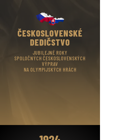
ČESKOSLOVENSKÉ
DEDIČSTVO
JUBILEJNÉ ROKY
SPOLOČNÝCH ČESKOSLOVENSKÝCH
VÝPRAV
NA OLYMPIJSKÝCH HRÁCH
1924