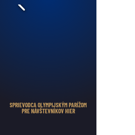
SPRIEVODCA OLYMPIJSKÝM PARÍŽOM
PRE NÁVŠTEVNÍKOV HIER