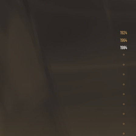
1924
1964
1984