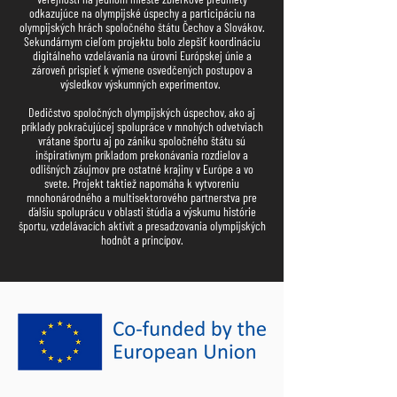
odkazujúce na olympijské úspechy a participáciu na
olympijských hrách spoločného štátu Čechov a Slovákov.
Sekundárnym cieľom projektu bolo zlepšiť koordináciu
digitálneho vzdelávania na úrovni Európskej únie a
zároveň prispieť k výmene osvedčených postupov a
výsledkov výskumných experimentov.
Dedičstvo spoločných olympijských úspechov, ako aj
príklady pokračujúcej spolupráce v mnohých odvetviach
vrátane športu aj po zániku spoločného štátu sú
inšpiratívnym príkladom prekonávania rozdielov a
odlišných záujmov pre ostatné krajiny v Európe a vo
svete. Projekt taktiež napomáha k vytvoreniu
mnohonárodného a multisektorového partnerstva pre
ďalšiu spoluprácu v oblasti štúdia a výskumu histórie
športu, vzdelávacích aktivít a presadzovania olympijských
hodnôt a princípov.