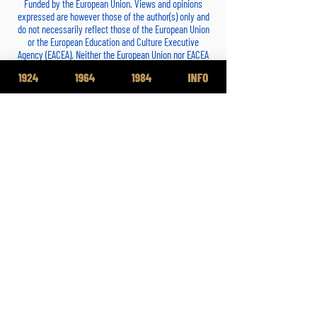
Funded by the European Union. Views and opinions
expressed are however those of the author(s) only and
do not necessarily reflect those of the European Union
or the European Education and Culture Executive
Agency (EACEA). Neither the European Union nor EACEA
can be held responsible for them.
V roku 2022 Slovenský olympijský a športový výbor získal európsky