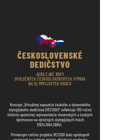
ČESKOSLOVENSKÉ
DEDIČSTVO
JUBILEJNÉ ROKY
SPOLOČNÝCH ČESKOSLOVENSKÝCH VÝPRAV
NA OLYMPIJSKÝCH HRÁCH
Koncept „Virtuálnej expozície českého a slovenského
olympijského dedičstva (VECSOH)“ reflektuje 100-ročnú
históriu spoločnej reprezentácie slovenských a českých
športovcov na výročných olympijských hrách
(1924,1964,1984).
Primárnym cieľom projektu VECSOH bolo sprístupniť
verejnosti na jednom mieste zbierkové predmety